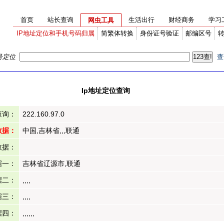
首页
站长查询
生活出行
财经商务
学习
网虫工具
IP地址定位和手机号码归属
简繁体转换
身份证号验证
邮编区号
号定位
查
Ip地址定位查询
查询：
222.160.97.0
数据：
中国,吉林省,,,联通
数据：
据一：
吉林省辽源市,联通
据二：
,,,,
据三：
,,,,
据四：
,,,,,,