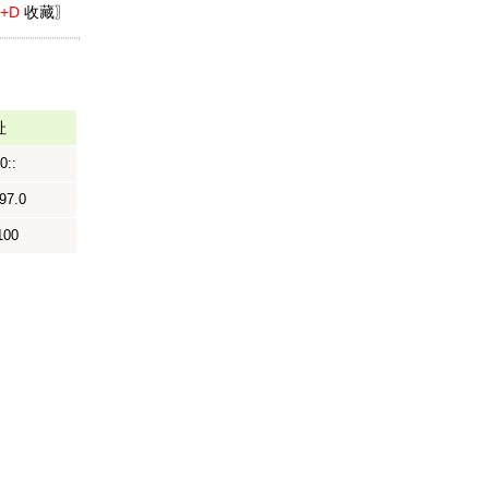
l+D
收藏〗
址
0::
97.0
100