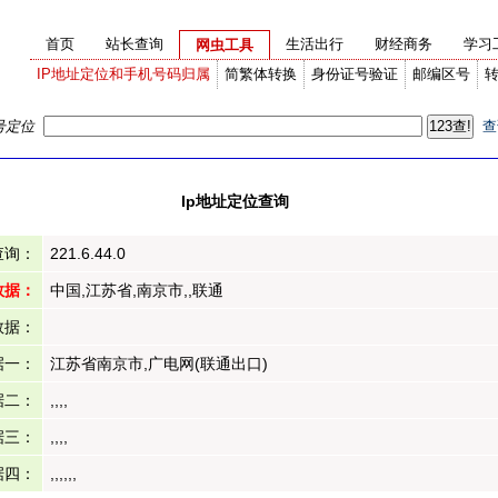
首页
站长查询
生活出行
财经商务
学习
网虫工具
IP地址定位和手机号码归属
简繁体转换
身份证号验证
邮编区号
号定位
查
Ip地址定位查询
查询：
221.6.44.0
数据：
中国,江苏省,南京市,,联通
数据：
据一：
江苏省南京市,广电网(联通出口)
据二：
,,,,
据三：
,,,,
据四：
,,,,,,