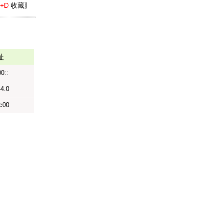
l+D
收藏〗
址
0::
44.0
c00