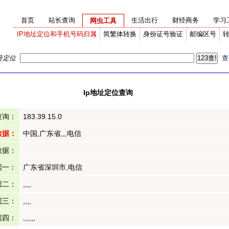
首页
站长查询
生活出行
财经商务
学习
网虫工具
IP地址定位和手机号码归属
简繁体转换
身份证号验证
邮编区号
号定位
查
Ip地址定位查询
查询：
183.39.15.0
数据：
中国,广东省,,,电信
数据：
据一：
广东省深圳市,电信
据二：
,,,,
据三：
,,,,
据四：
,,,,,,