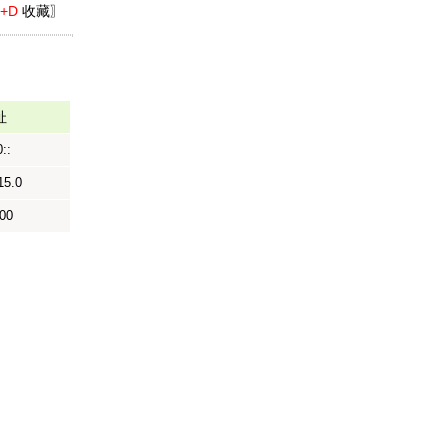
l+D
收藏〗
址
::
15.0
00