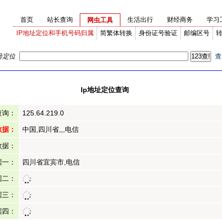
首页
站长查询
生活出行
财经商务
学习
网虫工具
IP地址定位和手机号码归属
简繁体转换
身份证号验证
邮编区号
号定位
查
Ip地址定位查询
查询：
125.64.219.0
数据：
中国,四川省,,,电信
数据：
据一：
四川省宜宾市,电信
据二：
据三：
据四：