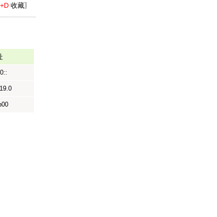
l+D
收藏〗
址
0::
19.0
b00