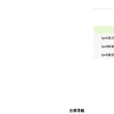
Ipv6表
Ipv6映
Ipv6兼
分类导航