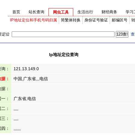
首页
站长查询
生活出行
财经商务
学习
网虫工具
IP地址定位和手机号码归属
简繁体转换
身份证号验证
邮编区号
号定位
查
Ip地址定位查询
查询：
121.13.149.0
数据：
中国,广东省,,,电信
数据：
据一：
广东省,电信
据二：
,,,,
据三：
,,,,
据四：
,,,,,,