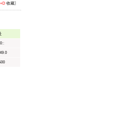
l+D
收藏〗
址
0::
49.0
500