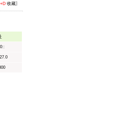
l+D
收藏〗
址
0::
27.0
300