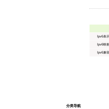
Ipv6表
Ipv6映
Ipv6兼
分类导航