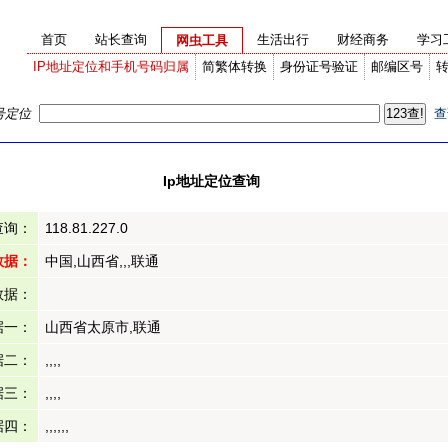
首页
站长查询
生活出行
财经商务
学习
网虫工具
IP地址定位和手机号码归属
简繁体转换
身份证号验证
邮编区号
号定位
查
Ip地址定位查询
查询：
118.81.227.0
数据：
中国,山西省,,,联通
数据：
据一：
山西省太原市,联通
据二：
,,,,
据三：
,,,,
据四：
,,,,,,