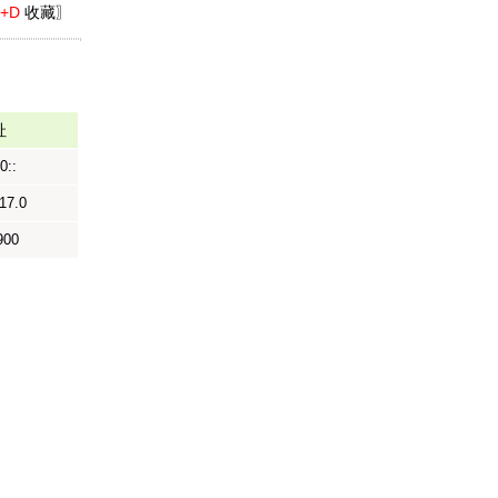
l+D
收藏〗
址
0::
17.0
900