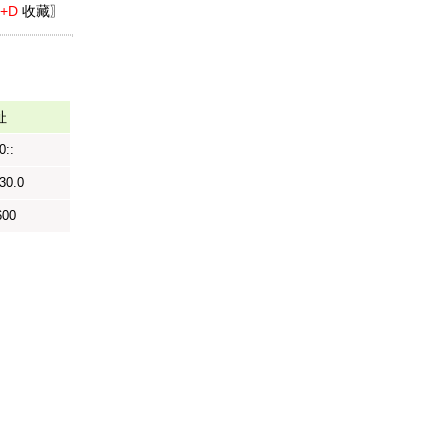
l+D
收藏〗
址
0::
30.0
600