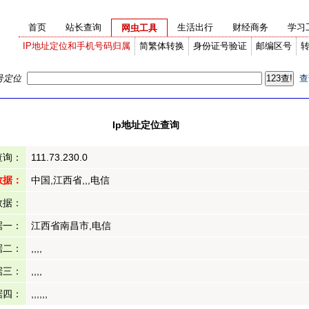
首页
站长查询
生活出行
财经商务
学习
网虫工具
IP地址定位和手机号码归属
简繁体转换
身份证号验证
邮编区号
号定位
查
Ip地址定位查询
查询：
111.73.230.0
数据：
中国,江西省,,,电信
数据：
据一：
江西省南昌市,电信
据二：
,,,,
据三：
,,,,
据四：
,,,,,,