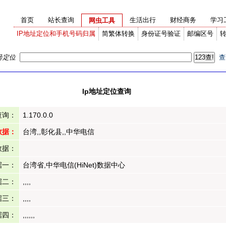
首页
站长查询
生活出行
财经商务
学习
网虫工具
IP地址定位和手机号码归属
简繁体转换
身份证号验证
邮编区号
号定位
查
Ip地址定位查询
查询：
1.170.0.0
数据：
台湾,,彰化县,,中华电信
数据：
据一：
台湾省,中华电信(HiNet)数据中心
据二：
,,,,
据三：
,,,,
据四：
,,,,,,