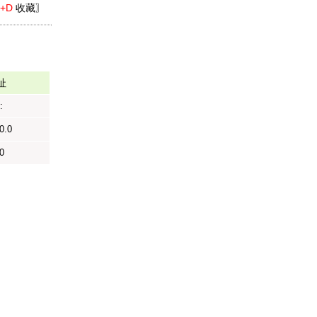
l+D
收藏〗
址
:
0.0
0