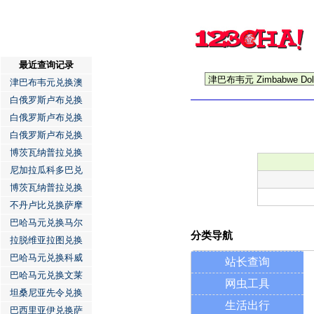
最近查询记录
津巴布韦元兑换澳
白俄罗斯卢布兑换
白俄罗斯卢布兑换
白俄罗斯卢布兑换
博茨瓦纳普拉兑换
尼加拉瓜科多巴兑
博茨瓦纳普拉兑换
不丹卢比兑换萨摩
巴哈马元兑换马尔
分类导航
拉脱维亚拉图兑换
巴哈马元兑换科威
站长查询
巴哈马元兑换文莱
网虫工具
坦桑尼亚先令兑换
生活出行
巴西里亚伊兑换萨