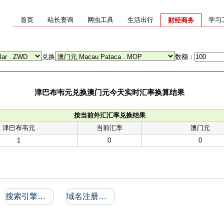
首页
站长查询
网虫工具
生活出行
学习
财经商务
兑换
数额：
津巴布韦元兑换澳门元今天实时汇率换算结果
按当前外汇汇率兑换结果
津巴布韦元
当前汇率
澳门元
1
0
0
搜索引擎收录和反向链接
域名注册信息