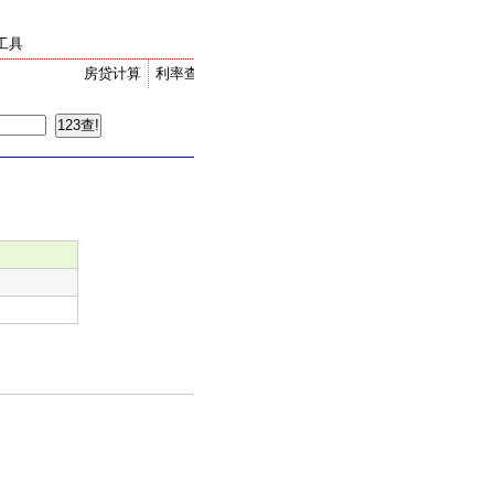
工具
房贷计算
利率查询
金价走势
汇率换算