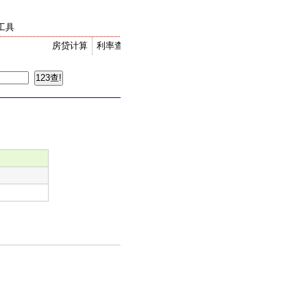
工具
房贷计算
利率查询
金价走势
汇率换算