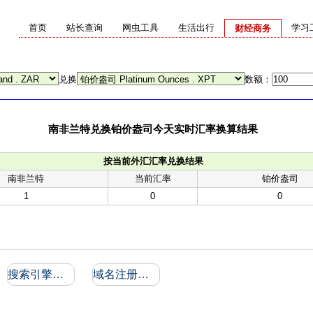
首页
站长查询
网虫工具
生活出行
学习
财经商务
兑换
数额：
南非兰特兑换铂价盎司今天实时汇率换算结果
按当前外汇汇率兑换结果
南非兰特
当前汇率
铂价盎司
1
0
0
搜索引擎收录和反向链接
域名注册信息