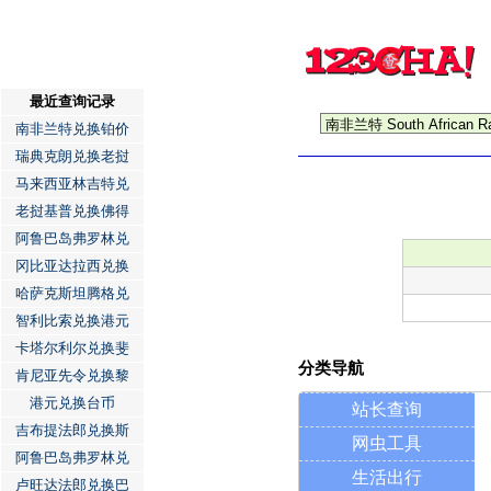
最近查询记录
南非兰特兑换铂价
瑞典克朗兑换老挝
马来西亚林吉特兑
老挝基普兑换佛得
阿鲁巴岛弗罗林兑
冈比亚达拉西兑换
哈萨克斯坦腾格兑
智利比索兑换港元
卡塔尔利尔兑换斐
分类导航
肯尼亚先令兑换黎
港元兑换台币
站长查询
吉布提法郎兑换斯
网虫工具
阿鲁巴岛弗罗林兑
生活出行
卢旺达法郎兑换巴