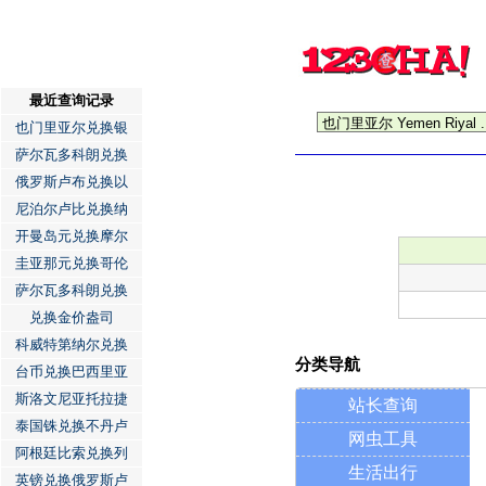
最近查询记录
也门里亚尔兑换银
萨尔瓦多科朗兑换
俄罗斯卢布兑换以
尼泊尔卢比兑换纳
开曼岛元兑换摩尔
圭亚那元兑换哥伦
萨尔瓦多科朗兑换
兑换金价盎司
科威特第纳尔兑换
分类导航
台币兑换巴西里亚
斯洛文尼亚托拉捷
站长查询
泰国铢兑换不丹卢
网虫工具
阿根廷比索兑换列
生活出行
英镑兑换俄罗斯卢