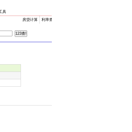
工具
房贷计算
利率查询
金价走势
汇率换算