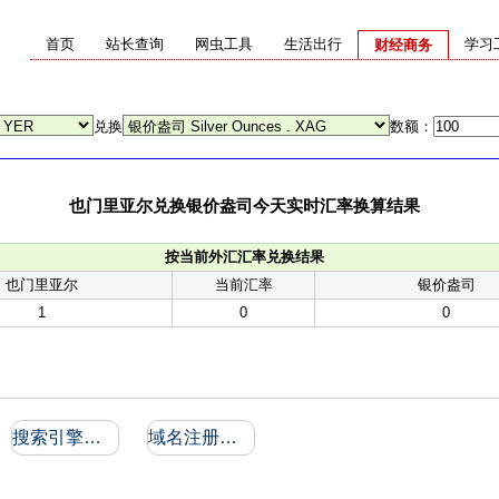
首页
站长查询
网虫工具
生活出行
学习
财经商务
兑换
数额：
也门里亚尔兑换银价盎司今天实时汇率换算结果
按当前外汇汇率兑换结果
也门里亚尔
当前汇率
银价盎司
1
0
0
搜索引擎收录和反向链接
域名注册信息