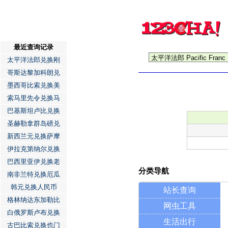
最近查询记录
太平洋法郎兑换刚
哥斯达黎加科朗兑
墨西哥比索兑换美
索马里先令兑换马
巴基斯坦卢比兑换
圣赫勒拿群岛磅兑
新西兰元兑换萨摩
伊拉克第纳尔兑换
巴西里亚伊兑换老
分类导航
南非兰特兑换厄瓜
韩元兑换人民币
站长查询
格林纳达东加勒比
网虫工具
白俄罗斯卢布兑换
生活出行
古巴比索兑换也门