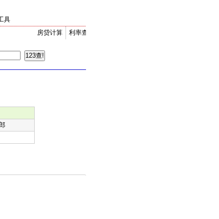
工具
房贷计算
利率查询
金价走势
汇率换算
郎