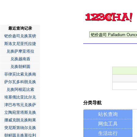
最近查询记录
钯价盎司兑换英镑
斯洛文尼亚托拉捷
兑换萨摩亚塔拉
兑换越南盾
兑换朝鲜圆
菲律宾比索兑换南
萨尔瓦多科朗兑换
兑换阿根廷比索
埃塞俄比亚比尔兑
分类导航
津巴布韦元兑换萨
立陶宛里塔斯兑换
站长查询
挪威克朗兑换刚果
网虫工具
突尼斯第纳尔兑换
生活出行
朝鲜圆兑换塞拉利