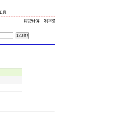
工具
房贷计算
利率查询
金价走势
汇率换算