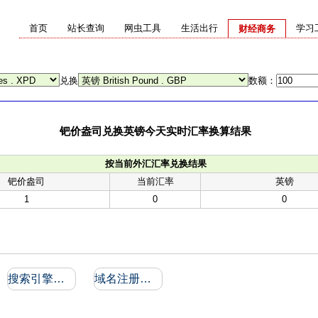
首页
站长查询
网虫工具
生活出行
学习
财经商务
兑换
数额：
钯价盎司兑换英镑今天实时汇率换算结果
按当前外汇汇率兑换结果
钯价盎司
当前汇率
英镑
1
0
0
搜索引擎收录和反向链接
域名注册信息