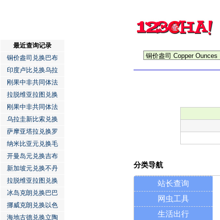
最近查询记录
铜价盎司兑换巴布
印度卢比兑换乌拉
刚果中非共同体法
拉脱维亚拉图兑换
刚果中非共同体法
乌拉圭新比索兑换
萨摩亚塔拉兑换罗
纳米比亚元兑换毛
开曼岛元兑换吉布
分类导航
新加坡元兑换不丹
拉脱维亚拉图兑换
站长查询
冰岛克朗兑换巴巴
网虫工具
挪威克朗兑换以色
生活出行
海地古德兑换立陶