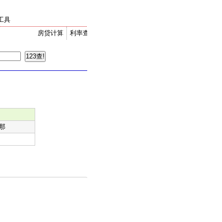
工具
房贷计算
利率查询
金价走势
汇率换算
那