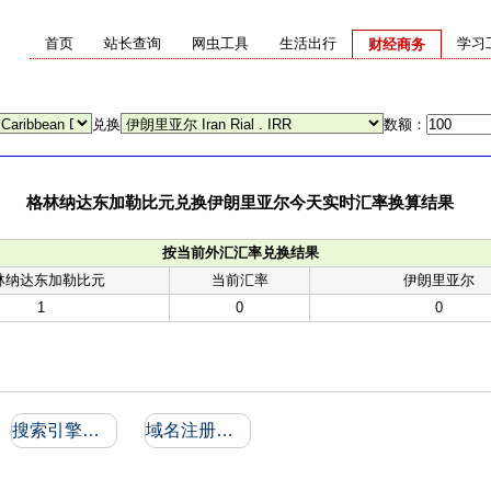
首页
站长查询
网虫工具
生活出行
学习
财经商务
兑换
数额：
格林纳达东加勒比元兑换伊朗里亚尔今天实时汇率换算结果
按当前外汇汇率兑换结果
林纳达东加勒比元
当前汇率
伊朗里亚尔
1
0
0
搜索引擎收录和反向链接
域名注册信息