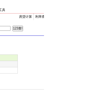
工具
房贷计算
利率查询
金价走势
汇率换算