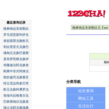
最近查询记录
格林纳达东加勒比
罗马尼亚新列伊兑
老挝基普兑换欧元
利比里亚元兑换巴
缅甸元兑换巴基斯
直布罗陀镑兑换伊
格
布隆迪法郎兑换肯
刚果中非共同体法
钯价盎司兑换塞舌
分类导航
特立尼达和多巴哥
欧元兑换科摩罗法
站长查询
危地马拉格查尔兑
网虫工具
巴林第纳尔兑换老
生活出行
瑞士法郎兑换瑞典