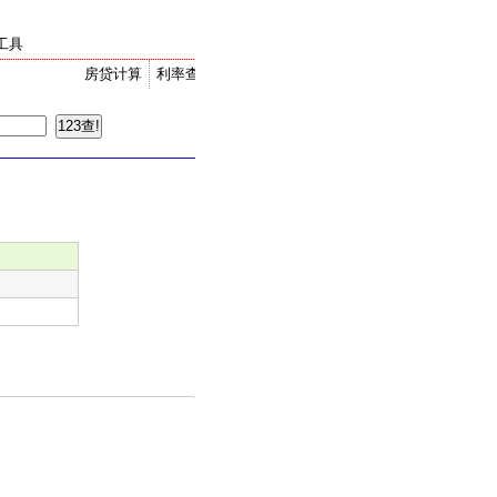
工具
房贷计算
利率查询
金价走势
汇率换算