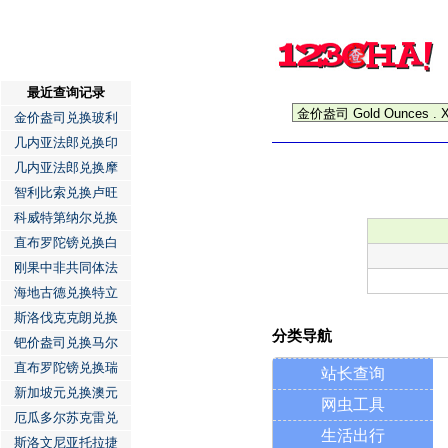
最近查询记录
金价盎司兑换玻利
几内亚法郎兑换印
几内亚法郎兑换摩
智利比索兑换卢旺
科威特第纳尔兑换
直布罗陀镑兑换白
刚果中非共同体法
海地古德兑换特立
斯洛伐克克朗兑换
分类导航
钯价盎司兑换马尔
直布罗陀镑兑换瑞
站长查询
新加坡元兑换澳元
网虫工具
厄瓜多尔苏克雷兑
生活出行
斯洛文尼亚托拉捷