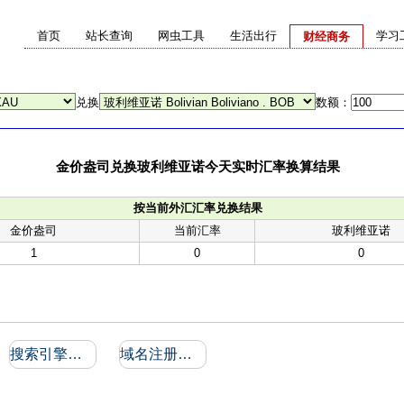
首页
站长查询
网虫工具
生活出行
学习
财经商务
兑换
数额：
金价盎司兑换玻利维亚诺今天实时汇率换算结果
按当前外汇汇率兑换结果
金价盎司
当前汇率
玻利维亚诺
1
0
0
搜索引擎收录和反向链接
域名注册信息