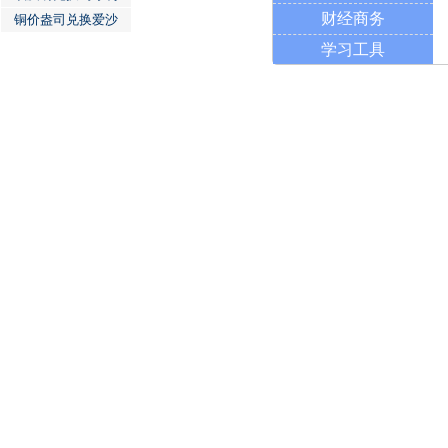
财经商务
铜价盎司兑换爱沙
学习工具