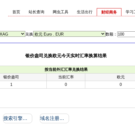
首页
站长查询
网虫工具
生活出行
学习
财经商务
兑换
数额：
银价盎司兑换欧元今天实时汇率换算结果
按当前外汇汇率兑换结果
银价盎司
当前汇率
欧元
1
0
0
搜索引擎收录和反向链接
域名注册信息