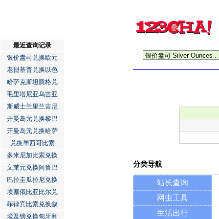
最近查询记录
银价盎司兑换欧元
老挝基普兑换以色
哈萨克斯坦腾格兑
毛里塔尼亚乌吉亚
斯威士兰里兰吉尼
开曼岛元兑换黎巴
开曼岛元兑换哈萨
兑换墨西哥比索
多米尼加比索兑换
分类导航
文莱元兑换阿鲁巴
巴拉圭瓜拉尼兑换
站长查询
埃塞俄比亚比尔兑
网虫工具
菲律宾比索兑换叙
生活出行
埃及镑兑换匈牙利