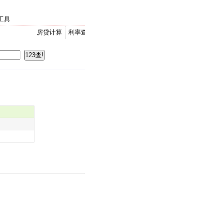
工具
房贷计算
利率查询
金价走势
汇率换算