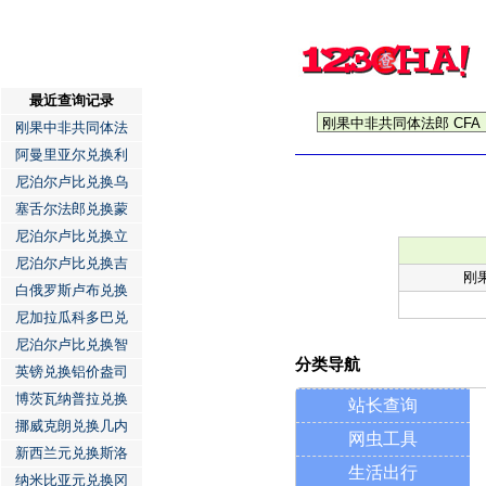
最近查询记录
刚果中非共同体法
阿曼里亚尔兑换利
尼泊尔卢比兑换乌
塞舌尔法郎兑换蒙
尼泊尔卢比兑换立
尼泊尔卢比兑换吉
刚
白俄罗斯卢布兑换
尼加拉瓜科多巴兑
尼泊尔卢比兑换智
分类导航
英镑兑换铝价盎司
博茨瓦纳普拉兑换
站长查询
挪威克朗兑换几内
网虫工具
新西兰元兑换斯洛
生活出行
纳米比亚元兑换冈