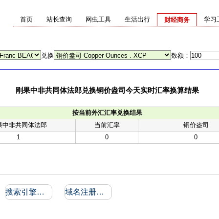
首页
站长查询
网虫工具
生活出行
学习
财经商务
兑换
数额：
刚果中非共同体法郎兑换铜价盎司今天实时汇率换算结果
按当前外汇汇率兑换结果
果中非共同体法郎
当前汇率
铜价盎司
1
0
0
搜索引擎收录和反向链接
域名注册信息