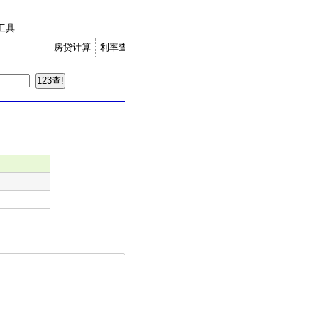
工具
房贷计算
利率查询
金价走势
汇率换算