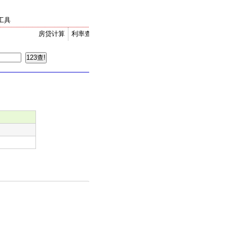
工具
房贷计算
利率查询
金价走势
汇率换算