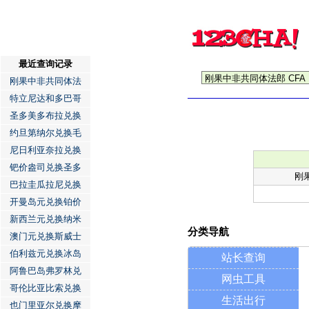
最近查询记录
刚果中非共同体法
特立尼达和多巴哥
圣多美多布拉兑换
约旦第纳尔兑换毛
尼日利亚奈拉兑换
钯价盎司兑换圣多
刚
巴拉圭瓜拉尼兑换
开曼岛元兑换铂价
新西兰元兑换纳米
分类导航
澳门元兑换斯威士
伯利兹元兑换冰岛
站长查询
阿鲁巴岛弗罗林兑
网虫工具
哥伦比亚比索兑换
生活出行
也门里亚尔兑换摩