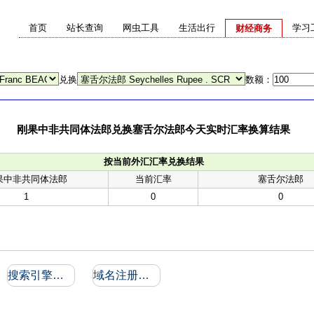
首页
站长查询
网虫工具
生活出行
学习
财经商务
兑换
数额：
刚果中非共同体法郎兑换塞舌尔法郎今天实时汇率换算结果
按当前外汇汇率兑换结果
果中非共同体法郎
当前汇率
塞舌尔法郎
1
0
0
搜索引擎收录和反向链接
域名注册信息