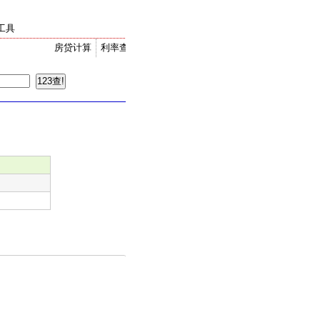
工具
房贷计算
利率查询
金价走势
汇率换算