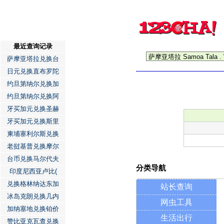
最近查询记录
萨摩亚塔拉兑换台
日元兑换直布罗陀
约旦第纳尔兑换加
约旦第纳尔兑换阿
牙买加元兑换圣赫
牙买加元兑换斯里
柬埔寨利尔斯兑换
老挝基普兑换摩尔
台币兑换马尔代夫
分类导航
印度尼西亚卢比(
兑换格林纳达东加
站长查询
冰岛克朗兑换几内
网虫工具
加纳塞地兑换铂价
生活出行
赞比亚克瓦查兑换