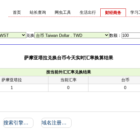
首页
站长查询
网虫工具
生活出行
学习
财经商务
兑换
数额：
萨摩亚塔拉兑换台币今天实时汇率换算结果
按当前外汇汇率兑换结果
萨摩亚塔拉
当前汇率
台币
1
0
0
搜索引擎收录和反向链接
域名注册信息