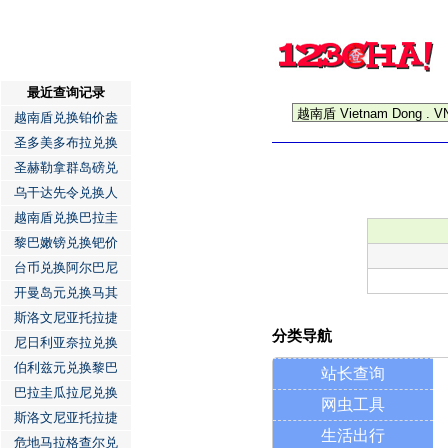
最近查询记录
越南盾兑换铂价盎
圣多美多布拉兑换
圣赫勒拿群岛磅兑
乌干达先令兑换人
越南盾兑换巴拉圭
黎巴嫩镑兑换钯价
台币兑换阿尔巴尼
开曼岛元兑换马其
斯洛文尼亚托拉捷
分类导航
尼日利亚奈拉兑换
伯利兹元兑换黎巴
站长查询
巴拉圭瓜拉尼兑换
网虫工具
斯洛文尼亚托拉捷
生活出行
危地马拉格查尔兑