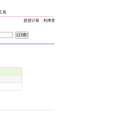
工具
房贷计算
利率查询
金价走势
汇率换算