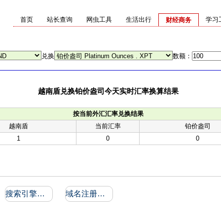
首页
站长查询
网虫工具
生活出行
学习
财经商务
兑换
数额：
越南盾兑换铂价盎司今天实时汇率换算结果
按当前外汇汇率兑换结果
越南盾
当前汇率
铂价盎司
1
0
0
搜索引擎收录和反向链接
域名注册信息