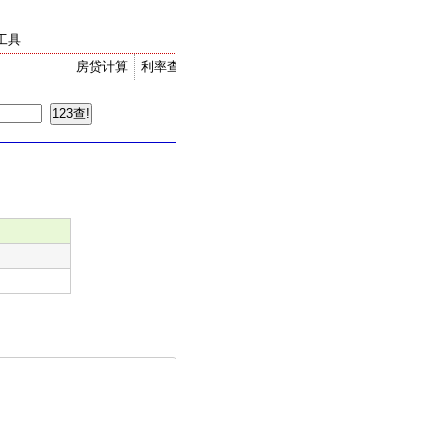
工具
房贷计算
利率查询
金价走势
汇率换算