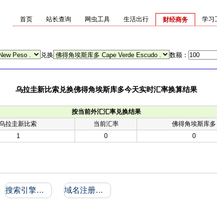
首页
站长查询
网虫工具
生活出行
学习
财经商务
兑换
数额：
乌拉圭新比索兑换佛得角埃斯库多今天实时汇率换算结果
按当前外汇汇率兑换结果
乌拉圭新比索
当前汇率
佛得角埃斯库多
1
0
0
搜索引擎收录和反向链接
域名注册信息