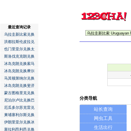
最近查询记录
乌拉圭新比索兑换
洪都拉斯伦皮拉兑
也门里亚尔兑换太
斯洛伐克克朗兑换
冰岛克朗兑换索马
冰岛克朗兑换摩尔
马其顿第纳尔兑换
冰岛克朗兑换斐济
蒙古图格里克兑换
分类导航
尼泊尔卢比兑换巴
厄瓜多尔苏克雷兑
站长查询
柬埔寨利尔斯兑换
网虫工具
伊朗里亚尔兑换冰
生活出行
塞拉利昂利昂兑换