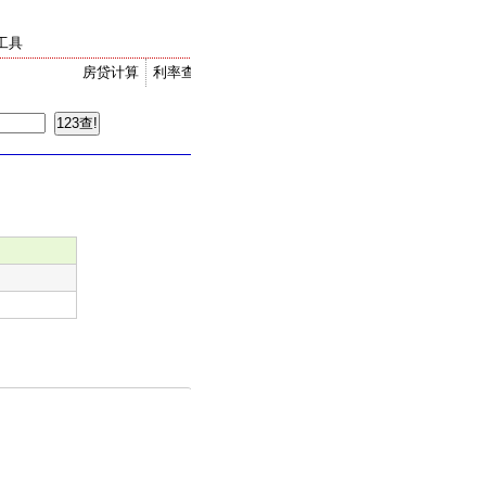
工具
房贷计算
利率查询
金价走势
汇率换算