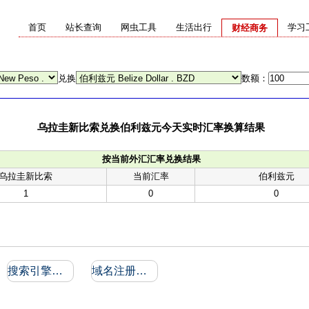
首页
站长查询
网虫工具
生活出行
学习
财经商务
兑换
数额：
乌拉圭新比索兑换伯利兹元今天实时汇率换算结果
按当前外汇汇率兑换结果
乌拉圭新比索
当前汇率
伯利兹元
1
0
0
搜索引擎收录和反向链接
域名注册信息