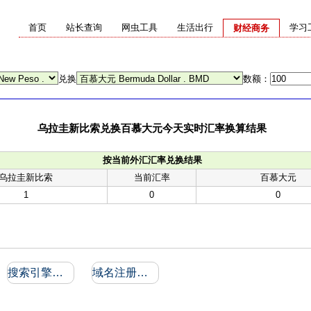
首页
站长查询
网虫工具
生活出行
学习
财经商务
兑换
数额：
乌拉圭新比索兑换百慕大元今天实时汇率换算结果
按当前外汇汇率兑换结果
乌拉圭新比索
当前汇率
百慕大元
1
0
0
搜索引擎收录和反向链接
域名注册信息