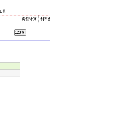
工具
房贷计算
利率查询
金价走势
汇率换算