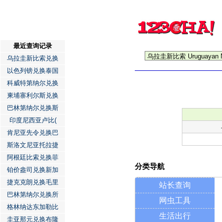
最近查询记录
乌拉圭新比索兑换
以色列镑兑换泰国
科威特第纳尔兑换
柬埔寨利尔斯兑换
巴林第纳尔兑换斯
印度尼西亚卢比(
肯尼亚先令兑换巴
斯洛文尼亚托拉捷
阿根廷比索兑换菲
分类导航
铂价盎司兑换新加
捷克克朗兑换毛里
站长查询
巴林第纳尔兑换所
网虫工具
格林纳达东加勒比
生活出行
圭亚那元兑换布隆