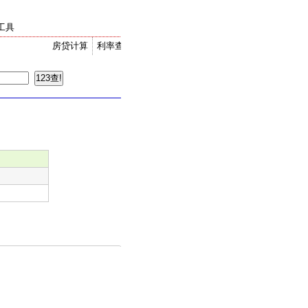
工具
房贷计算
利率查询
金价走势
汇率换算