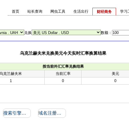
首页
站长查询
网虫工具
生活出行
学习
财经商务
兑换
数额：
乌克兰赫夫米兑换美元今天实时汇率换算结果
按当前外汇汇率兑换结果
乌克兰赫夫米
当前汇率
美元
1
0
0
搜索引擎收录和反向链接
域名注册信息