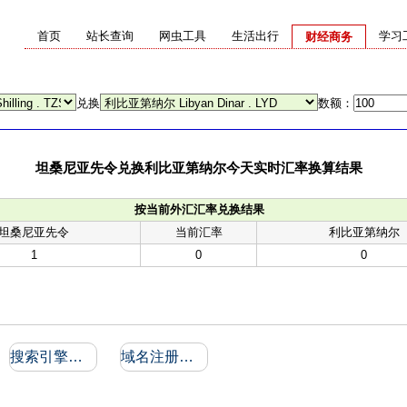
首页
站长查询
网虫工具
生活出行
学习
财经商务
兑换
数额：
坦桑尼亚先令兑换利比亚第纳尔今天实时汇率换算结果
按当前外汇汇率兑换结果
坦桑尼亚先令
当前汇率
利比亚第纳尔
1
0
0
搜索引擎收录和反向链接
域名注册信息