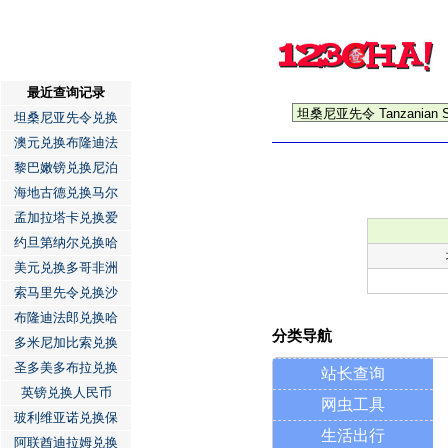
最近查询记录
坦桑尼亚先令兑换
澳元兑换布隆迪法
黎巴嫩镑兑换尼泊
海地古德兑换马尔
孟加拉塔卡兑换爱
约旦第纳尔兑换哈
美元兑换多哥非洲
索马里先令兑换沙
布隆迪法郎兑换哈
分类导航
多米尼加比索兑换
圣多美多布拉兑换
站长查询
英镑兑换人民币
网虫工具
玻利维亚诺兑换保
生活出行
阿联酋迪拉姆兑换