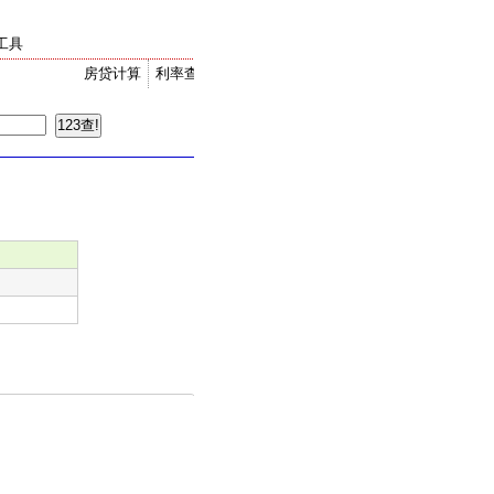
工具
房贷计算
利率查询
金价走势
汇率换算