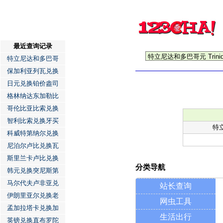
最近查询记录
特立尼达和多巴哥
保加利亚列瓦兑换
日元兑换铂价盎司
格林纳达东加勒比
哥伦比亚比索兑换
智利比索兑换牙买
特
科威特第纳尔兑换
尼泊尔卢比兑换瓦
斯里兰卡卢比兑换
分类导航
韩元兑换突尼斯第
马尔代夫卢非亚兑
站长查询
伊朗里亚尔兑换老
网虫工具
孟加拉塔卡兑换加
生活出行
英镑兑换直布罗陀