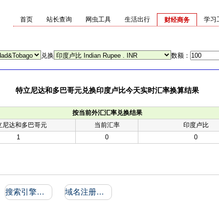
首页
站长查询
网虫工具
生活出行
学习
财经商务
兑换
数额：
特立尼达和多巴哥元兑换印度卢比今天实时汇率换算结果
按当前外汇汇率兑换结果
立尼达和多巴哥元
当前汇率
印度卢比
1
0
0
搜索引擎收录和反向链接
域名注册信息