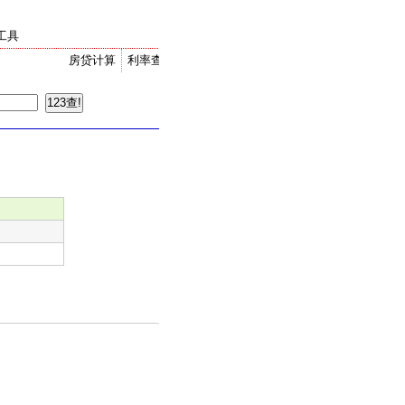
工具
房贷计算
利率查询
金价走势
汇率换算