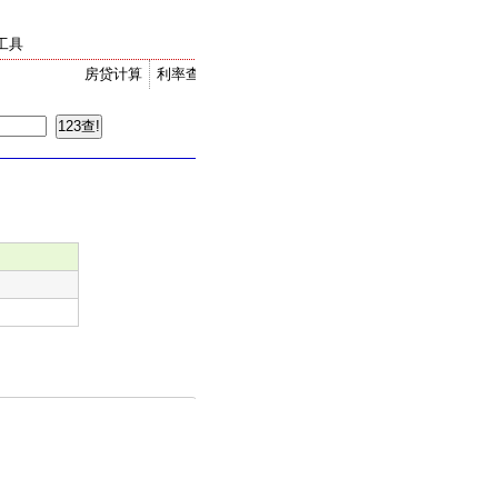
工具
房贷计算
利率查询
金价走势
汇率换算