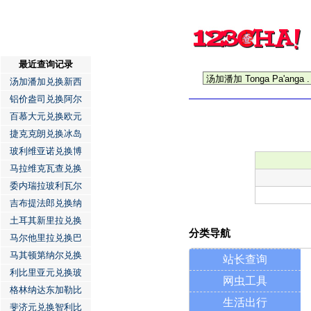
最近查询记录
汤加潘加兑换新西
铝价盎司兑换阿尔
百慕大元兑换欧元
捷克克朗兑换冰岛
玻利维亚诺兑换博
马拉维克瓦查兑换
委内瑞拉玻利瓦尔
吉布提法郎兑换纳
土耳其新里拉兑换
分类导航
马尔他里拉兑换巴
马其顿第纳尔兑换
站长查询
利比里亚元兑换玻
网虫工具
格林纳达东加勒比
生活出行
斐济元兑换智利比