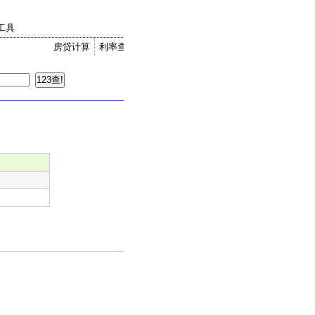
工具
房贷计算
利率查询
金价走势
汇率换算