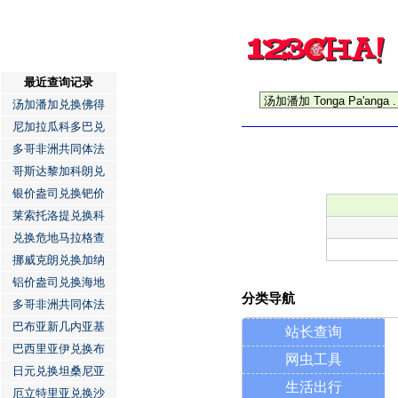
最近查询记录
汤加潘加兑换佛得
尼加拉瓜科多巴兑
多哥非洲共同体法
哥斯达黎加科朗兑
银价盎司兑换钯价
莱索托洛提兑换科
兑换危地马拉格查
挪威克朗兑换加纳
铝价盎司兑换海地
分类导航
多哥非洲共同体法
巴布亚新几内亚基
站长查询
巴西里亚伊兑换布
网虫工具
日元兑换坦桑尼亚
生活出行
厄立特里亚兑换沙