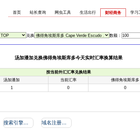
首页
站长查询
网虫工具
生活出行
学习
财经商务
兑换
数额：
汤加潘加兑换佛得角埃斯库多今天实时汇率换算结果
按当前外汇汇率兑换结果
汤加潘加
当前汇率
佛得角埃斯库多
1
0
0
搜索引擎收录和反向链接
域名注册信息