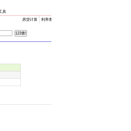
工具
房贷计算
利率查询
金价走势
汇率换算