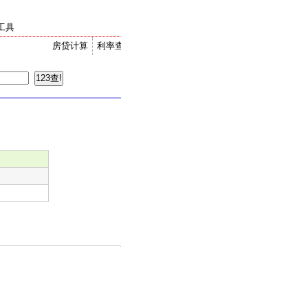
工具
房贷计算
利率查询
金价走势
汇率换算