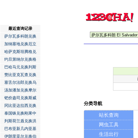
最近查询记录
萨尔瓦多科朗兑换
加纳塞地兑换厄立
哈萨克斯坦腾格兑
约旦第纳尔兑换格
巴哈马元兑换列斯
赞比亚克瓦查兑换
塞舌尔法郎兑换乌
汤加潘加兑换摩尔
钯价盎司兑换斯威
分类导航
冈比亚达拉西兑换
泰国铢兑换刚果中
站长查询
列斯荷兰盾兑换洪
网虫工具
巴布亚新几内亚基
生活出行
伊朗里亚尔兑换伯