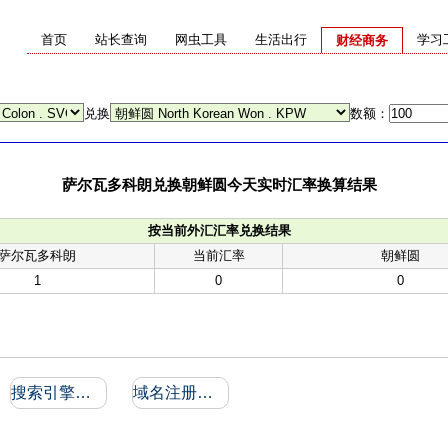
首页
站长查询
网虫工具
生活出行
学习
财经商务
兑换
数额：
萨尔瓦多科朗兑换朝鲜圆今天实时汇率换算结果
按当前外汇汇率兑换结果
萨尔瓦多科朗
当前汇率
朝鲜圆
1
0
0
搜索引擎收录和反向链接
域名注册信息