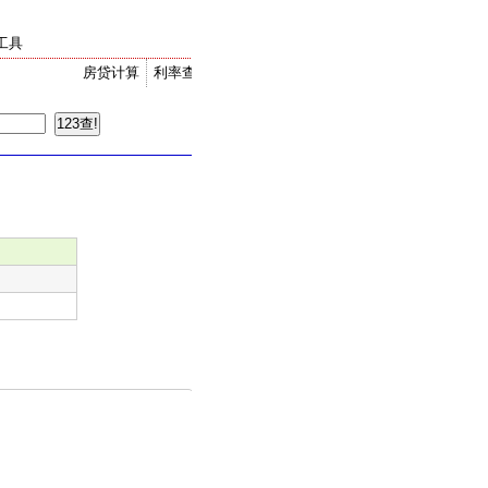
工具
房贷计算
利率查询
金价走势
汇率换算