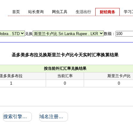
首页
站长查询
网虫工具
生活出行
学习
财经商务
兑换
数额：
圣多美多布拉兑换斯里兰卡卢比今天实时汇率换算结果
按当前外汇汇率兑换结果
圣多美多布拉
当前汇率
斯里兰卡卢比
1
0
0
搜索引擎收录和反向链接
域名注册信息