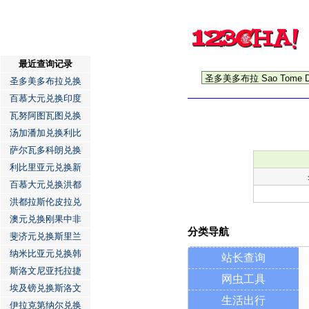
最近查询记录
圣多美多布拉兑换
百慕大元兑换印度
瓦努阿图瓦图兑换
汤加潘加兑换利比
萨尔瓦多科朗兑换
利比里亚元兑换新
百慕大元兑换洪都
洪都拉斯伦皮拉兑
澳元兑换刚果中非
分类导航
斐济元兑换斯里兰
纳米比亚元兑换韩
站长查询
斯洛文尼亚托拉捷
网虫工具
埃及镑兑换斯洛文
生活出行
伊拉克第纳尔兑换