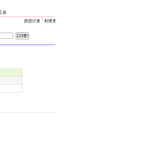
工具
房贷计算
利率查询
金价走势
汇率换算