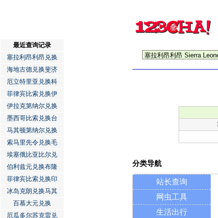
最近查询记录
塞拉利昂利昂兑换
海地古德兑换斐济
厄立特里亚兑换科
菲律宾比索兑换伊
伊拉克第纳尔兑换
墨西哥比索兑换台
马其顿第纳尔兑换
索马里先令兑换毛
埃塞俄比亚比尔兑
分类导航
伯利兹元兑换布隆
菲律宾比索兑换印
站长查询
冰岛克朗兑换马其
网虫工具
百慕大元兑换
生活出行
厄瓜多尔苏克雷兑