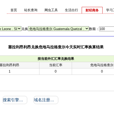
首页
站长查询
网虫工具
生活出行
学习
财经商务
兑换
数额：
塞拉利昂利昂兑换危地马拉格查尔今天实时汇率换算结果
按当前外汇汇率兑换结果
塞拉利昂利昂
当前汇率
危地马拉格查尔
1
0
0
搜索引擎收录和反向链接
域名注册信息