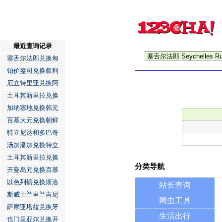
最近查询记录
塞舌尔法郎兑换匈
铂价盎司兑换叙利
厄立特里亚兑换阿
土耳其新里拉兑换
加纳塞地兑换韩元
百慕大元兑换朝鲜
特立尼达和多巴哥
汤加潘加兑换特立
土耳其新里拉兑换
分类导航
开曼岛元兑换百慕
以色列镑兑换斯洛
站长查询
斯威士兰里兰吉尼
网虫工具
萨摩亚塔拉兑换牙
生活出行
也门里亚尔兑换开