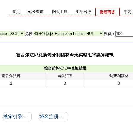
首页
站长查询
网虫工具
生活出行
学习
财经商务
兑换
数额：
塞舌尔法郎兑换匈牙利福林今天实时汇率换算结果
按当前外汇汇率兑换结果
塞舌尔法郎
当前汇率
匈牙利福林
1
0
0
搜索引擎收录和反向链接
域名注册信息