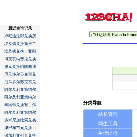
最近查询记录
卢旺达法郎兑换所
埃及镑兑换斯里兰
埃及镑兑换圭亚那
博茨瓦纳普拉兑换
澳元兑换阿联酋迪
厄瓜多尔苏克雷兑
厄瓜多尔苏克雷兑
阿尔及利亚第纳尔
阿尔及利亚第纳尔
分类导航
泰国铢兑换塞舌尔
阿尔及利亚第纳尔
站长查询
多米尼加比索兑换
网虫工具
津巴布韦元兑换百
生活出行
保加利亚列瓦兑换