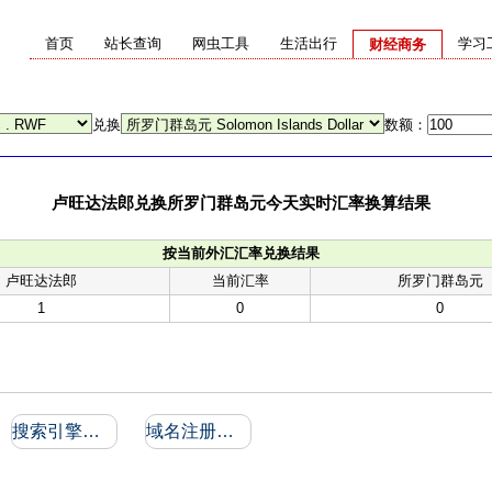
首页
站长查询
网虫工具
生活出行
学习
财经商务
兑换
数额：
卢旺达法郎兑换所罗门群岛元今天实时汇率换算结果
按当前外汇汇率兑换结果
卢旺达法郎
当前汇率
所罗门群岛元
1
0
0
搜索引擎收录和反向链接
域名注册信息