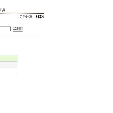
工具
房贷计算
利率查询
金价走势
汇率换算