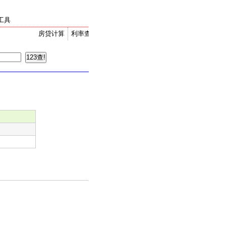
工具
房贷计算
利率查询
金价走势
汇率换算