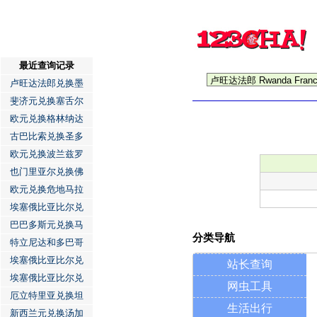
最近查询记录
卢旺达法郎兑换墨
斐济元兑换塞舌尔
欧元兑换格林纳达
古巴比索兑换圣多
欧元兑换波兰兹罗
也门里亚尔兑换佛
欧元兑换危地马拉
埃塞俄比亚比尔兑
巴巴多斯元兑换马
分类导航
特立尼达和多巴哥
埃塞俄比亚比尔兑
站长查询
埃塞俄比亚比尔兑
网虫工具
厄立特里亚兑换坦
生活出行
新西兰元兑换汤加