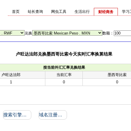
首页
站长查询
网虫工具
生活出行
学习
财经商务
兑换
数额：
卢旺达法郎兑换墨西哥比索今天实时汇率换算结果
按当前外汇汇率兑换结果
卢旺达法郎
当前汇率
墨西哥比索
1
0
0
搜索引擎收录和反向链接
域名注册信息