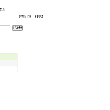
工具
房贷计算
利率查询
金价走势
汇率换算