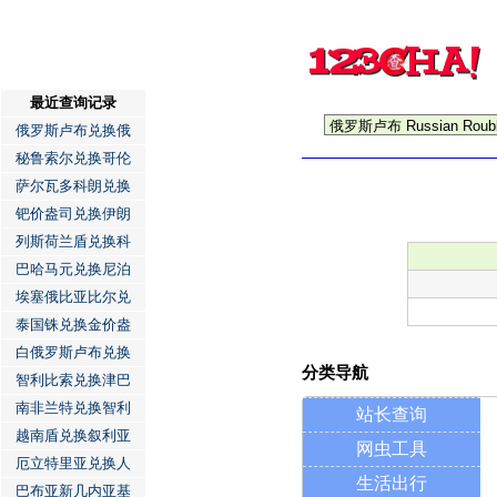
最近查询记录
俄罗斯卢布兑换俄
秘鲁索尔兑换哥伦
萨尔瓦多科朗兑换
钯价盎司兑换伊朗
列斯荷兰盾兑换科
巴哈马元兑换尼泊
埃塞俄比亚比尔兑
泰国铢兑换金价盎
白俄罗斯卢布兑换
分类导航
智利比索兑换津巴
南非兰特兑换智利
站长查询
越南盾兑换叙利亚
网虫工具
厄立特里亚兑换人
生活出行
巴布亚新几内亚基