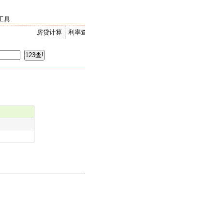
工具
房贷计算
利率查询
金价走势
汇率换算