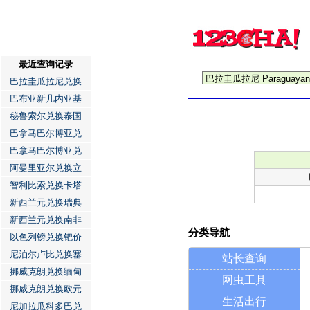
最近查询记录
巴拉圭瓜拉尼兑换
巴布亚新几内亚基
秘鲁索尔兑换泰国
巴拿马巴尔博亚兑
巴拿马巴尔博亚兑
阿曼里亚尔兑换立
智利比索兑换卡塔
新西兰元兑换瑞典
新西兰元兑换南非
分类导航
以色列镑兑换钯价
尼泊尔卢比兑换塞
站长查询
挪威克朗兑换缅甸
网虫工具
挪威克朗兑换欧元
生活出行
尼加拉瓜科多巴兑