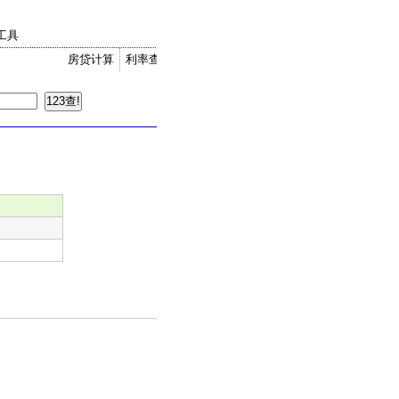
工具
房贷计算
利率查询
金价走势
汇率换算