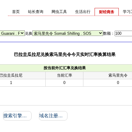
首页
站长查询
网虫工具
生活出行
学习
财经商务
兑换
数额：
巴拉圭瓜拉尼兑换索马里先令今天实时汇率换算结果
按当前外汇汇率兑换结果
巴拉圭瓜拉尼
当前汇率
索马里先令
1
0
0
搜索引擎收录和反向链接
域名注册信息