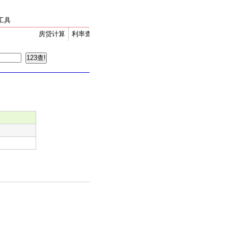
工具
房贷计算
利率查询
金价走势
汇率换算