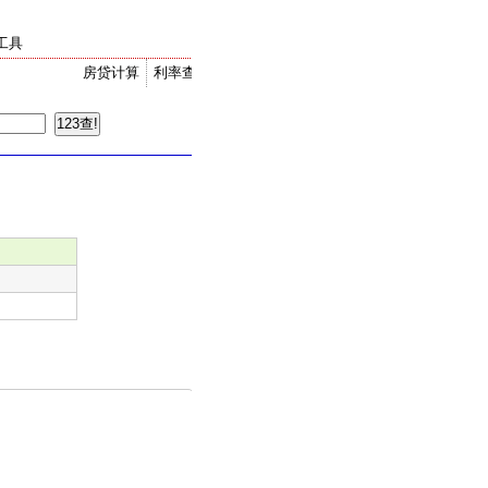
工具
房贷计算
利率查询
金价走势
汇率换算