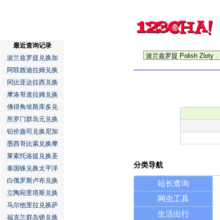
最近查询记录
波兰兹罗提兑换加
阿联酋迪拉姆兑换
冈比亚达拉西兑换
摩洛哥道拉姆兑换
佛得角埃斯库多兑
所罗门群岛元兑换
铝价盎司兑换尼加
墨西哥比索兑换摩
莱索托洛提兑换圣
分类导航
泰国铢兑换太平洋
白俄罗斯卢布兑换
站长查询
立陶宛里塔斯兑换
网虫工具
马尔他里拉兑换萨
生活出行
福克兰群岛镑兑换