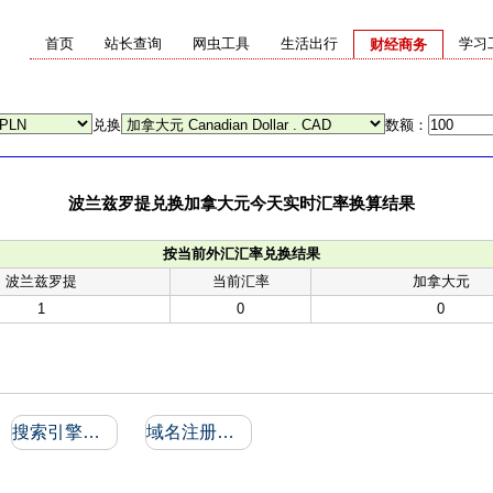
首页
站长查询
网虫工具
生活出行
学习
财经商务
兑换
数额：
波兰兹罗提兑换加拿大元今天实时汇率换算结果
按当前外汇汇率兑换结果
波兰兹罗提
当前汇率
加拿大元
1
0
0
搜索引擎收录和反向链接
域名注册信息