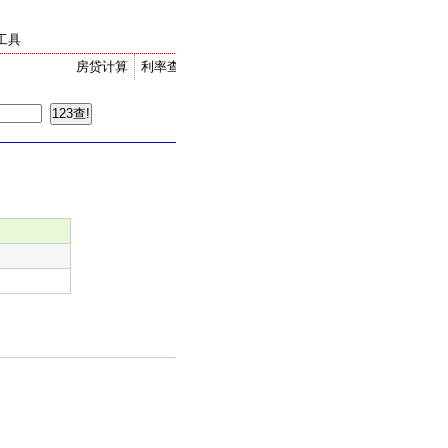
工具
房贷计算
利率查询
金价走势
汇率换算