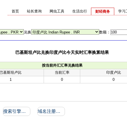
首页
站长查询
网虫工具
生活出行
学习
财经商务
兑换
数额：
巴基斯坦卢比兑换印度卢比今天实时汇率换算结果
按当前外汇汇率兑换结果
巴基斯坦卢比
当前汇率
印度卢比
1
0
0
搜索引擎收录和反向链接
域名注册信息