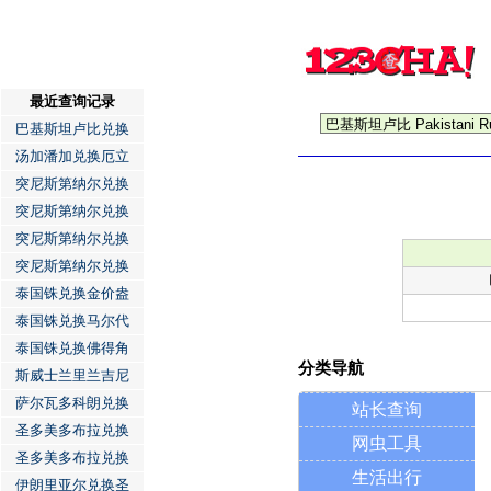
最近查询记录
巴基斯坦卢比兑换
汤加潘加兑换厄立
突尼斯第纳尔兑换
突尼斯第纳尔兑换
突尼斯第纳尔兑换
突尼斯第纳尔兑换
泰国铢兑换金价盎
泰国铢兑换马尔代
泰国铢兑换佛得角
分类导航
斯威士兰里兰吉尼
萨尔瓦多科朗兑换
站长查询
圣多美多布拉兑换
网虫工具
圣多美多布拉兑换
生活出行
伊朗里亚尔兑换圣