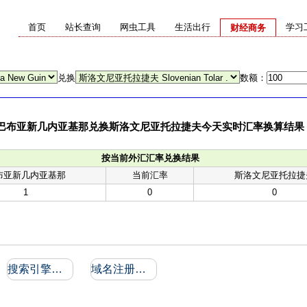
首页
站长查询
网虫工具
生活出行
学习
财经商务
兑换
数额：
巴布亚新几内亚基那兑换斯洛文尼亚托拉捷夫今天实时汇率换算结果
按当前外汇汇率兑换结果
布亚新几内亚基那
当前汇率
斯洛文尼亚托拉捷
1
0
0
搜索引擎收录和反向链接
域名注册信息