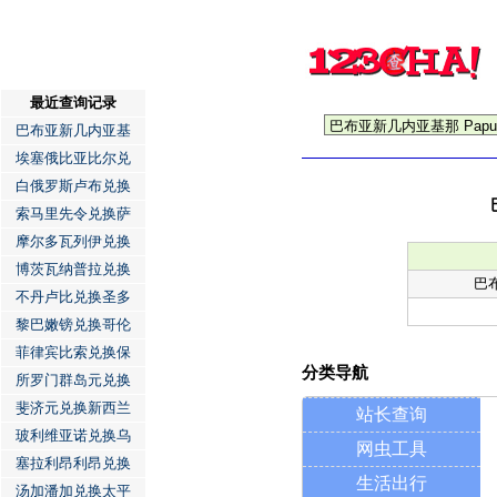
最近查询记录
巴布亚新几内亚基
埃塞俄比亚比尔兑
白俄罗斯卢布兑换
索马里先令兑换萨
摩尔多瓦列伊兑换
博茨瓦纳普拉兑换
巴
不丹卢比兑换圣多
黎巴嫩镑兑换哥伦
菲律宾比索兑换保
分类导航
所罗门群岛元兑换
斐济元兑换新西兰
站长查询
玻利维亚诺兑换乌
网虫工具
塞拉利昂利昂兑换
生活出行
汤加潘加兑换太平