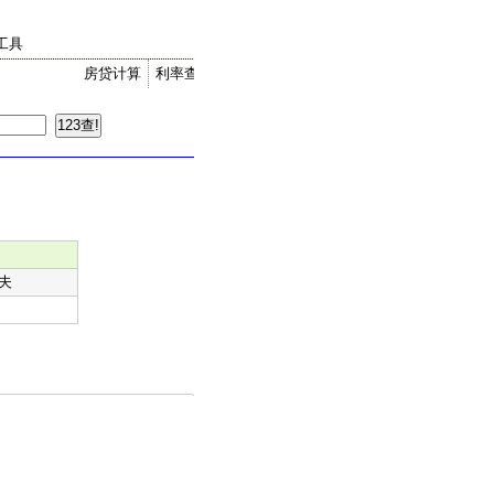
工具
房贷计算
利率查询
金价走势
汇率换算
夫