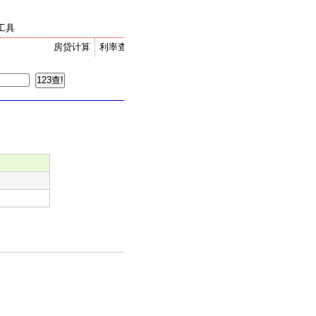
工具
房贷计算
利率查询
金价走势
汇率换算