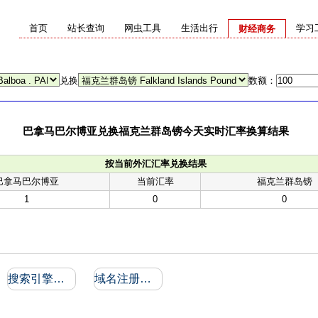
首页
站长查询
网虫工具
生活出行
学习
财经商务
兑换
数额：
巴拿马巴尔博亚兑换福克兰群岛镑今天实时汇率换算结果
按当前外汇汇率兑换结果
巴拿马巴尔博亚
当前汇率
福克兰群岛镑
1
0
0
搜索引擎收录和反向链接
域名注册信息