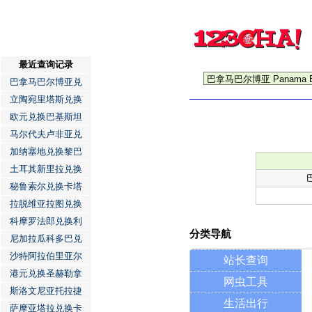
最近查询记录
巴拿马巴尔博亚兑
立陶宛里塔斯兑换
欧元兑换巴基斯坦
马尔代夫卢非亚兑
加纳塞地兑换黎巴
土耳其新里拉兑换
秘鲁索尔兑换卡塔
拉脱维亚拉图兑换
科摩罗法郎兑换利
分类导航
尼加拉瓜科多巴兑
沙特阿拉伯里亚尔
站长查询
港元兑换圣赫勒拿
网虫工具
斯洛文尼亚托拉捷
生活出行
萨摩亚塔拉兑换卡