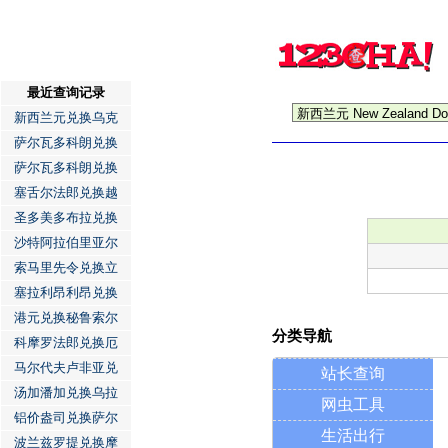
最近查询记录
新西兰元兑换乌克
萨尔瓦多科朗兑换
萨尔瓦多科朗兑换
塞舌尔法郎兑换越
圣多美多布拉兑换
沙特阿拉伯里亚尔
索马里先令兑换立
塞拉利昂利昂兑换
港元兑换秘鲁索尔
分类导航
科摩罗法郎兑换厄
马尔代夫卢非亚兑
站长查询
汤加潘加兑换乌拉
网虫工具
铝价盎司兑换萨尔
生活出行
波兰兹罗提兑换摩