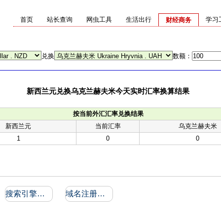
首页
站长查询
网虫工具
生活出行
学习
财经商务
兑换
数额：
新西兰元兑换乌克兰赫夫米今天实时汇率换算结果
按当前外汇汇率兑换结果
新西兰元
当前汇率
乌克兰赫夫米
1
0
0
搜索引擎收录和反向链接
域名注册信息