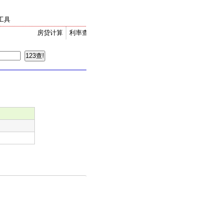
工具
房贷计算
利率查询
金价走势
汇率换算