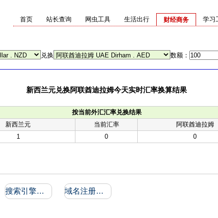
首页
站长查询
网虫工具
生活出行
学习
财经商务
兑换
数额：
新西兰元兑换阿联酋迪拉姆今天实时汇率换算结果
按当前外汇汇率兑换结果
新西兰元
当前汇率
阿联酋迪拉姆
1
0
0
搜索引擎收录和反向链接
域名注册信息