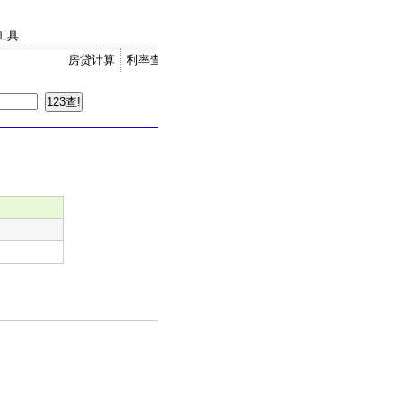
工具
房贷计算
利率查询
金价走势
汇率换算