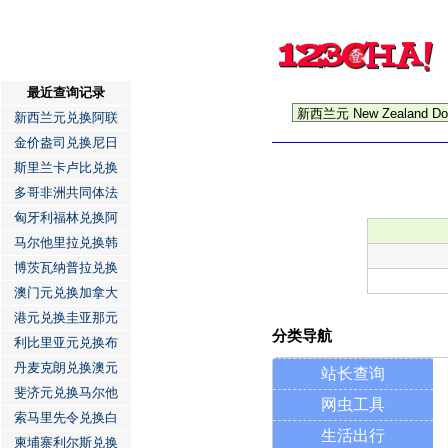
最近查询记录
新西兰元兑换阿联
金价盎司兑换尼日
斯里兰卡卢比兑换
多哥非洲共同体法
匈牙利福林兑换阿
马尔他里拉兑换韩
博茨瓦纳普拉兑换
澳门元兑换加拿大
港元兑换圭亚那元
分类导航
利比里亚元兑换布
丹麦克朗兑换澳元
站长查询
斐济元兑换马尔他
网虫工具
索马里先令兑换白
生活出行
柬埔寨利尔斯兑换