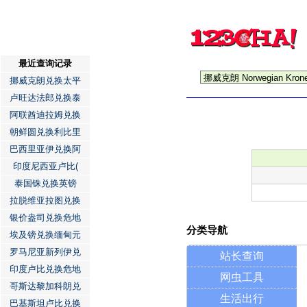
最近查询记录
挪威克朗兑换太平
卢旺达法郎兑换泰
阿联酋迪拉姆兑换
朝鲜圆兑换利比里
巴西里亚伊兑换阿
印度尼西亚卢比(
泰国铢兑换英镑
拉脱维亚拉图兑换
银价盎司兑换危地
分类导航
埃及镑兑换缅甸元
罗马尼亚新列伊兑
站长查询
印度卢比兑换危地
网虫工具
哥斯达黎加科朗兑
生活出行
巴基斯坦卢比兑换