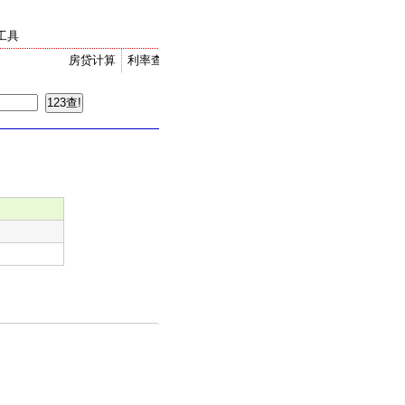
工具
房贷计算
利率查询
金价走势
汇率换算