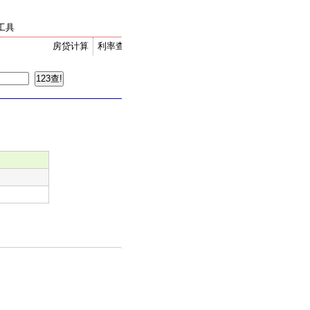
工具
房贷计算
利率查询
金价走势
汇率换算