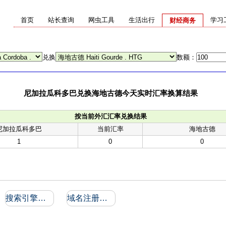
首页
站长查询
网虫工具
生活出行
学习
财经商务
兑换
数额：
尼加拉瓜科多巴兑换海地古德今天实时汇率换算结果
按当前外汇汇率兑换结果
尼加拉瓜科多巴
当前汇率
海地古德
1
0
0
搜索引擎收录和反向链接
域名注册信息