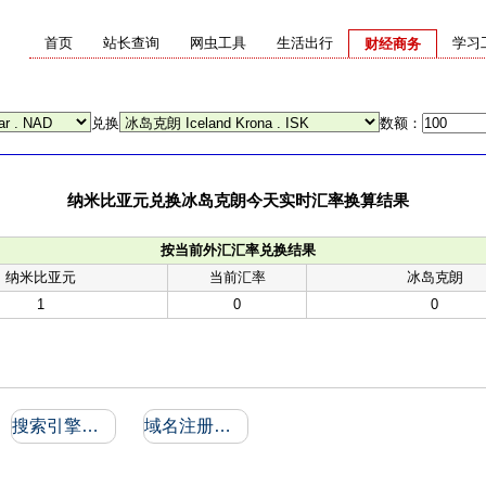
首页
站长查询
网虫工具
生活出行
学习
财经商务
兑换
数额：
纳米比亚元兑换冰岛克朗今天实时汇率换算结果
按当前外汇汇率兑换结果
纳米比亚元
当前汇率
冰岛克朗
1
0
0
搜索引擎收录和反向链接
域名注册信息