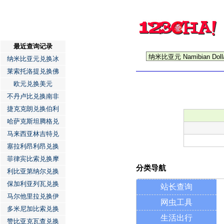
最近查询记录
纳米比亚元兑换冰
莱索托洛提兑换佛
欧元兑换美元
不丹卢比兑换南非
捷克克朗兑换伯利
哈萨克斯坦腾格兑
马来西亚林吉特兑
塞拉利昂利昂兑换
菲律宾比索兑换摩
分类导航
利比亚第纳尔兑换
保加利亚列瓦兑换
站长查询
马尔他里拉兑换伊
网虫工具
多米尼加比索兑换
生活出行
赞比亚克瓦查兑换